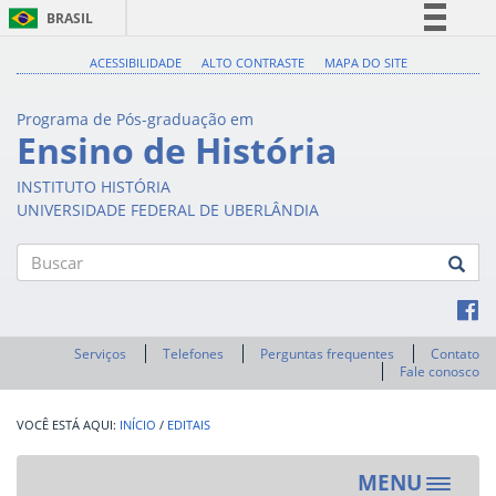
BRASIL
Simplifique!
ACESSIBILIDADE
ALTO CONTRASTE
MAPA DO SITE
Comunica BR
Programa de Pós-graduação em
Participe
Ensino de História
Acesso à informação
INSTITUTO HISTÓRIA
Legislação
UNIVERSIDADE FEDERAL DE UBERLÂNDIA
Canais
Buscar
Serviços
Telefones
Perguntas frequentes
Contato
Fale conosco
INÍCIO
/
EDITAIS
MENU
Toggle