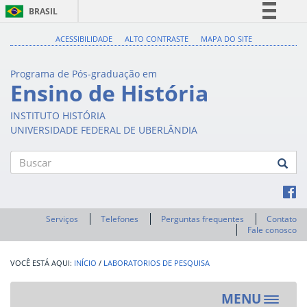
BRASIL
Simplifique!
ACESSIBILIDADE
ALTO CONTRASTE
MAPA DO SITE
Comunica BR
Programa de Pós-graduação em
Participe
Ensino de História
Acesso à informação
INSTITUTO HISTÓRIA
Legislação
UNIVERSIDADE FEDERAL DE UBERLÂNDIA
Canais
Buscar
Serviços
Telefones
Perguntas frequentes
Contato
Fale conosco
INÍCIO
/
LABORATORIOS DE PESQUISA
MENU
Toggle