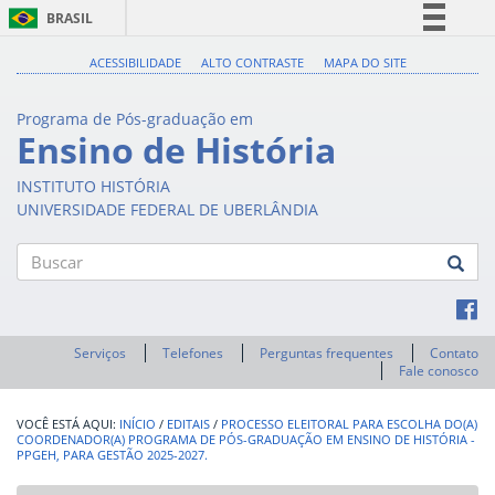
BRASIL
Simplifique!
ACESSIBILIDADE
ALTO CONTRASTE
MAPA DO SITE
Comunica BR
Programa de Pós-graduação em
Participe
Ensino de História
Acesso à informação
INSTITUTO HISTÓRIA
Legislação
UNIVERSIDADE FEDERAL DE UBERLÂNDIA
Canais
Buscar
Serviços
Telefones
Perguntas frequentes
Contato
Fale conosco
INÍCIO
/
EDITAIS
/
PROCESSO ELEITORAL PARA ESCOLHA DO(A)
COORDENADOR(A) PROGRAMA DE PÓS-GRADUAÇÃO EM ENSINO DE HISTÓRIA -
PPGEH, PARA GESTÃO 2025-2027.