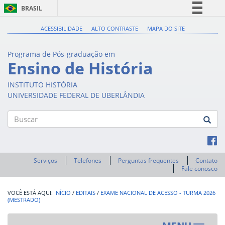
BRASIL
Simplifique!
ACESSIBILIDADE
ALTO CONTRASTE
MAPA DO SITE
Comunica BR
Programa de Pós-graduação em
Participe
Ensino de História
Acesso à informação
INSTITUTO HISTÓRIA
Legislação
UNIVERSIDADE FEDERAL DE UBERLÂNDIA
Canais
Buscar
Serviços
Telefones
Perguntas frequentes
Contato
Fale conosco
INÍCIO
/
EDITAIS
/
EXAME NACIONAL DE ACESSO - TURMA 2026
(MESTRADO)