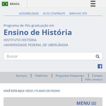
BRASIL
Simplifique!
ACESSIBILIDADE
ALTO CONTRASTE
MAPA DO SITE
Comunica BR
Programa de Pós-graduação em
Participe
Ensino de História
Acesso à informação
INSTITUTO HISTÓRIA
Legislação
UNIVERSIDADE FEDERAL DE UBERLÂNDIA
Canais
Buscar
Serviços
Telefones
Perguntas frequentes
Contato
Fale conosco
INÍCIO
/
PLANOS DE ENSINO
MENU
Toggle