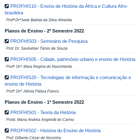
PROFHIS10 - Ensino de História da África e Cultura Afro-
brasileira
Profª Drª Ivete Batista da Silva Almeida
Planos de Ensino - 2º Semestre 2022
PROFHIS03 - Seminário de Pesquisa
Prof. Dr. Sauloéber Társio de Souza
PROFHIS05 - Cidade, patrimônio urbano e ensino de História
Profª. Drª. Mara Regina do Nascimento
PROFHIS20 - Tecnologias de informação e comunicação e
ensino de História
Profª. Drª. Aléxia Pádua Franco
Planos de Ensino - 1º Semestre 2022
PROFHIS01 - Teoria da História
Profa. Maria Andréa Angelotti do Carmo
PROFHIS02 - História do Ensino de História
Prof. Gilberto Cézar de Noronha