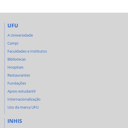
UFU
A Universidade
Campi
Faculdades e Institutos
Bibliotecas
Hospitais
Restaurantes
Fundações
Apoio estudantil
Internacionalização
Uso da marca UFU
INHIS