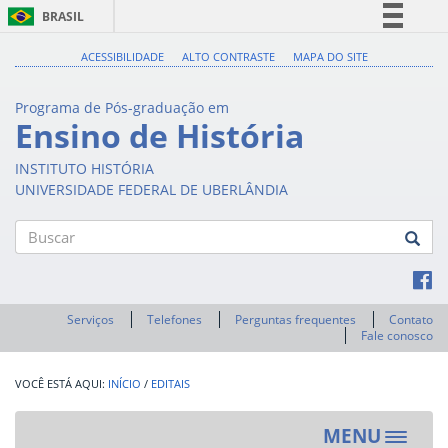
BRASIL
Simplifique!
ACESSIBILIDADE
ALTO CONTRASTE
MAPA DO SITE
Comunica BR
Programa de Pós-graduação em
Participe
Ensino de História
Acesso à informação
INSTITUTO HISTÓRIA
Legislação
UNIVERSIDADE FEDERAL DE UBERLÂNDIA
Canais
Buscar
Serviços
Telefones
Perguntas frequentes
Contato
Fale conosco
INÍCIO
/
EDITAIS
MENU
Toggle