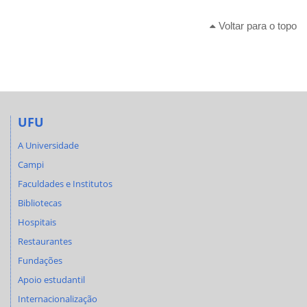
Voltar para o topo
UFU
A Universidade
Campi
Faculdades e Institutos
Bibliotecas
Hospitais
Restaurantes
Fundações
Apoio estudantil
Internacionalização