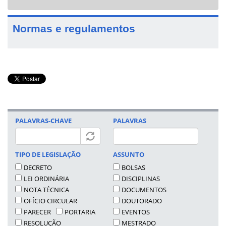
navigat
Normas e regulamentos
PALAVRAS-CHAVE
PALAVRAS
TIPO DE LEGISLAÇÃO
ASSUNTO
DECRETO
BOLSAS
LEI ORDINÁRIA
DISCIPLINAS
NOTA TÉCNICA
DOCUMENTOS
OFÍCIO CIRCULAR
DOUTORADO
PARECER
PORTARIA
EVENTOS
RESOLUÇÃO
MESTRADO