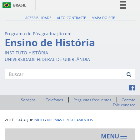
BRASIL
Simplifique!
ACESSIBILIDADE
ALTO CONTRASTE
MAPA DO SITE
Comunica BR
Programa de Pós-graduação em
Participe
Ensino de História
Acesso à informação
INSTITUTO HISTÓRIA
Legislação
UNIVERSIDADE FEDERAL DE UBERLÂNDIA
Canais
Buscar
Serviços
Telefones
Perguntas frequentes
Contato
Fale conosco
INÍCIO
/
NORMAS E REGULAMENTOS
MENU
Toggle