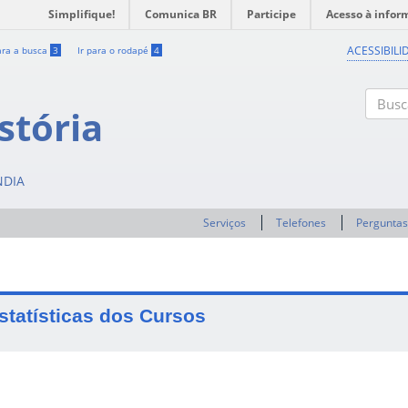
Simplifique!
Comunica BR
Participe
Acesso à infor
ACESSIBILI
ara a busca
3
Ir para o rodapé
4
stória
Buscar
NDIA
Serviços
Telefones
Perguntas
statísticas dos Cursos