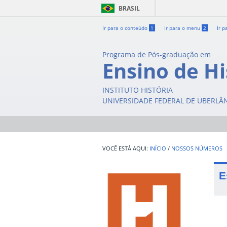
BRASIL
Ir para o conteúdo
1
Ir para o menu
2
Ir p
Programa de Pós-graduação em
Ensino de Hi
INSTITUTO HISTÓRIA
UNIVERSIDADE FEDERAL DE UBERLÂ
INÍCIO
/
NOSSOS NÚMEROS
E