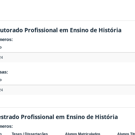
utorado Profissional em Ensino de História
meros:
o
24
sas:
o
24
strado Profissional em Ensino de História
meros:
o
Teses / Dissertações
Alunos Matriculados
Alunos Ti