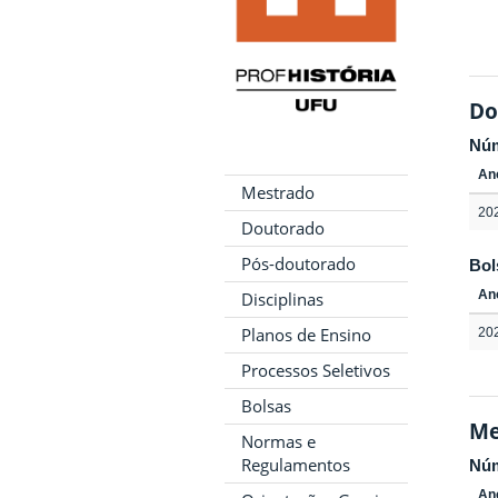
Do
Nú
An
Mestrado
20
Doutorado
Pós-doutorado
Bol
An
Disciplinas
Planos de Ensino
20
Processos Seletivos
Bolsas
Me
Normas e
Regulamentos
Nú
An