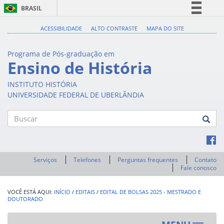
BRASIL
Simplifique!
ACESSIBILIDADE
ALTO CONTRASTE
MAPA DO SITE
Comunica BR
Programa de Pós-graduação em
Participe
Ensino de História
Acesso à informação
INSTITUTO HISTÓRIA
Legislação
UNIVERSIDADE FEDERAL DE UBERLÂNDIA
Canais
Buscar
Serviços
Telefones
Perguntas frequentes
Contato
Fale conosco
INÍCIO
/
EDITAIS
/
EDITAL DE BOLSAS 2025 - MESTRADO E
DOUTORADO