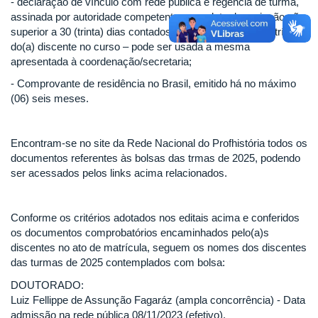
- declaração de vínculo com rede pública e regência de turma,
assinada por autoridade competente, com data de emissão não
superior a 30 (trinta) dias contados a partir da data da matrícula
do(a) discente no curso – pode ser usada a mesma
apresentada à coordenação/secretaria;
- Comprovante de residência no Brasil, emitido há no máximo
(06) seis meses.
Encontram-se no site da Rede Nacional do Profhistória todos os
documentos referentes às bolsas das trmas de 2025, podendo
ser acessados pelos links acima relacionados.
Conforme os critérios adotados nos editais acima e conferidos
os documentos comprobatórios encaminhados pelo(a)s
discentes no ato de matrícula, seguem os nomes dos discentes
das turmas de 2025 contemplados com bolsa:
DOUTORADO:
Luiz Fellippe de Assunção Fagaráz (ampla concorrência) - Data
admissão na rede pública 08/11/2023 (efetivo).