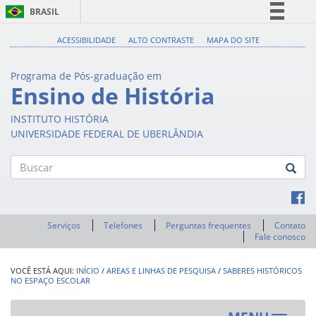
BRASIL
Simplifique!
ACESSIBILIDADE
ALTO CONTRASTE
MAPA DO SITE
Comunica BR
Programa de Pós-graduação em
Participe
Ensino de História
Acesso à informação
INSTITUTO HISTÓRIA
Legislação
UNIVERSIDADE FEDERAL DE UBERLÂNDIA
Canais
Buscar
Serviços
Telefones
Perguntas frequentes
Contato
Fale conosco
INÍCIO
/
AREAS E LINHAS DE PESQUISA
/
SABERES HISTÓRICOS
NO ESPAÇO ESCOLAR