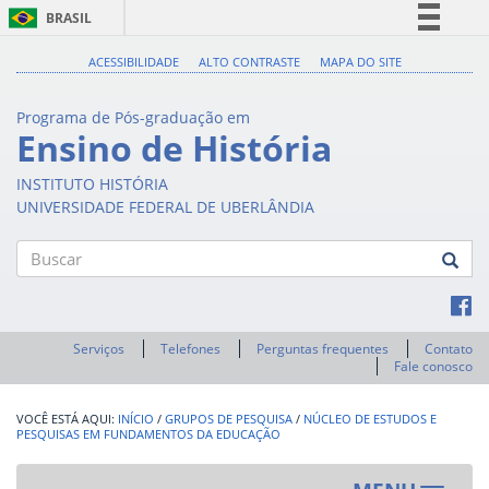
BRASIL
Simplifique!
ACESSIBILIDADE
ALTO CONTRASTE
MAPA DO SITE
Comunica BR
Programa de Pós-graduação em
Participe
Ensino de História
Acesso à informação
INSTITUTO HISTÓRIA
Legislação
UNIVERSIDADE FEDERAL DE UBERLÂNDIA
Canais
Buscar
Serviços
Telefones
Perguntas frequentes
Contato
Fale conosco
INÍCIO
/
GRUPOS DE PESQUISA
/
NÚCLEO DE ESTUDOS E
PESQUISAS EM FUNDAMENTOS DA EDUCAÇÃO