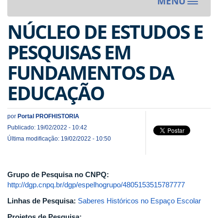
MENU
Toggle
navigat
NÚCLEO DE ESTUDOS E
PESQUISAS EM
FUNDAMENTOS DA
EDUCAÇÃO
por
Portal PROFHISTORIA
Publicado: 19/02/2022 - 10:42
Última modificação: 19/02/2022 - 10:50
Grupo de Pesquisa no CNPQ:
http://dgp.cnpq.br/dgp/espelhogrupo/4805153515787777
Linhas de Pesquisa:
Saberes Históricos no Espaço Escolar
Projetos de Pesquisa: