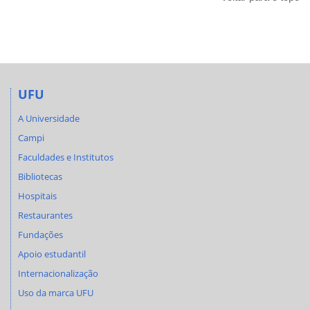
UFU
A Universidade
Campi
Faculdades e Institutos
Bibliotecas
Hospitais
Restaurantes
Fundações
Apoio estudantil
Internacionalização
Uso da marca UFU