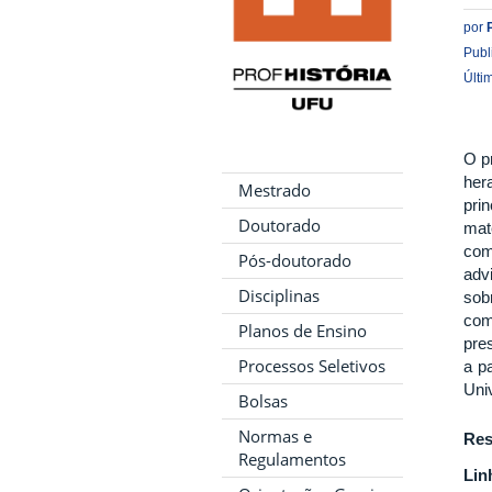
por
Publ
Últi
O p
her
Mestrado
pri
Doutorado
mat
com
Pós-doutorado
advi
Disciplinas
sob
com
Planos de Ensino
pre
Processos Seletivos
a p
Uni
Bolsas
Normas e
Res
Regulamentos
Lin