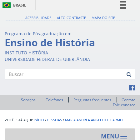
BRASIL
Simplifique!
ACESSIBILIDADE
ALTO CONTRASTE
MAPA DO SITE
Comunica BR
Programa de Pós-graduação em
Participe
Ensino de História
Acesso à informação
INSTITUTO HISTÓRIA
Legislação
UNIVERSIDADE FEDERAL DE UBERLÂNDIA
Canais
Buscar
Serviços
Telefones
Perguntas frequentes
Contato
Fale conosco
INÍCIO
/
PESSOAS
/
MARIA ANDRÉA ANGELOTTI CARMO
MENU
Toggle