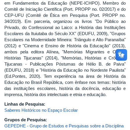
em Fundamentos da Educação (NEPE-ICHPO). Membro do
Comitê de Iniciação Científica (Port. PROPP no. 02/2017) e do
CEP-UFU (Comitê de Ética em Pesquisa (Port. PROPP no.
34/2019). Em parceria, organizou os livros "Do Público ao
Privado, do Confessional ao Laico: a História das Instituições
Escolares da Ituiutaba do Século XX" (EDUFU, 2009), "Grupos
Escolares na Modernidade Mineira: Triângulo e Alto Paranaíba"
(2012) e "Cinema e Ensino de História da Educação" (2013),
ambos pela editora Alínea, "Memórias Migrantes e Outras
Histórias Tijucanas" (2014), "Memórias, Histórias e Crônicas
Tijucanas - Publicações Póstumas de Hélio B. de Paiva"
(EDUFU, 2018) e "História da Educação no Nordeste Paulista"
(Ed.Pontes, 2020). Tem experiência na área de História da
Educação no Brasil República, com ênfase nos temas: história
das instituições escolares, história da docência, educação e
imprensa, história dos intelectuais e etnia e educação.
Linhas de Pesquisa:
Saberes Históricos no Espaço Escolar
Grupos de Pesquisa:
GEPEDHE - Grupo de Estudos e Pesquisas sobre a Disciplina