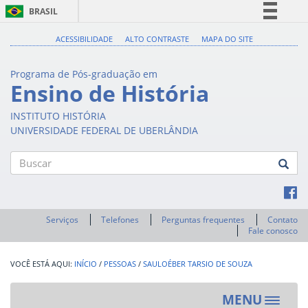
BRASIL
Simplifique!
ACESSIBILIDADE
ALTO CONTRASTE
MAPA DO SITE
Comunica BR
Programa de Pós-graduação em
Participe
Ensino de História
Acesso à informação
INSTITUTO HISTÓRIA
Legislação
UNIVERSIDADE FEDERAL DE UBERLÂNDIA
Canais
Buscar
Serviços
Telefones
Perguntas frequentes
Contato
Fale conosco
INÍCIO
/
PESSOAS
/
SAULOÉBER TARSIO DE SOUZA
MENU
Toggle