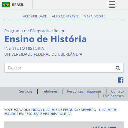
BRASIL
Simplifique!
ACESSIBILIDADE
ALTO CONTRASTE
MAPA DO SITE
Comunica BR
Programa de Pós-graduação em
Participe
Ensino de História
Acesso à informação
INSTITUTO HISTÓRIA
Legislação
UNIVERSIDADE FEDERAL DE UBERLÂNDIA
Canais
Buscar
Serviços
Telefones
Perguntas frequentes
Contato
Fale conosco
INÍCIO
/
NUCLEOS DE PESQUISA
/
NEPHISPO - NÚCLEO DE
ESTUDOS EM PESQUISA E HISTÓRIA POLÍTICA