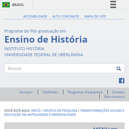
BRASIL
Simplifique!
ACESSIBILIDADE
ALTO CONTRASTE
MAPA DO SITE
Comunica BR
Programa de Pós-graduação em
Participe
Ensino de História
Acesso à informação
INSTITUTO HISTÓRIA
Legislação
UNIVERSIDADE FEDERAL DE UBERLÂNDIA
Canais
Buscar
Serviços
Telefones
Perguntas frequentes
Contato
Fale conosco
INÍCIO
/
GRUPOS DE PESQUISA
/
TRANSFORMAÇÕES SOCIAIS E
EDUCAÇÃO NA ANTIGUIDADE E MEDIEVALIDADE