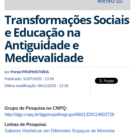
MENU
Toggle
navigat
Transformações Sociais
e Educação na
Antiguidade e
Medievalidade
por
Portal PROFHISTORIA
Publicado: 31/07/2020 - 13:59
Última modificação: 06/11/2020 - 13:30
Grupo de Pesquisa no CNPQ:
http://dgp.cnpq.br/dgp/espelhogrupo/6601339114603728
Linhas de Pesquisa:
Saberes Históricos em Diferentes Espaços de Memória