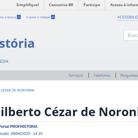
Simplifique!
Comunica BR
Participe
Acesso à infor
ACESSIBILI
ara a busca
3
Ir para o rodapé
4
stória
Buscar
NDIA
Serviços
Telefones
Perguntas
 CÉZAR DE NORONHA
ilberto Cézar de Noro
Portal PROFHISTORIA
icado: 09/04/2020 - 14:10