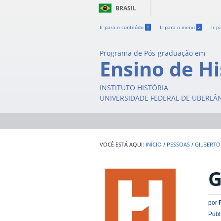
BRASIL
Ir para o conteúdo
1
Ir para o menu
2
Ir p
Programa de Pós-graduação em
Ensino de Hi
INSTITUTO HISTÓRIA
UNIVERSIDADE FEDERAL DE UBERLÂ
INÍCIO
/
PESSOAS
/
GILBERTO
G
por
Publ