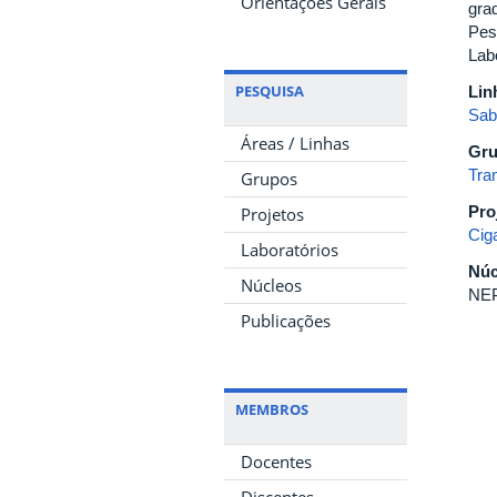
Orientações Gerais
gra
Pes
Lab
PESQUISA
Lin
Sab
Áreas / Linhas
Gru
Tra
Grupos
Pro
Projetos
Cig
Laboratórios
Núc
Núcleos
NEP
Publicações
MEMBROS
Docentes
Discentes