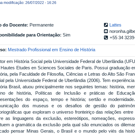
ma modificação: 26/07/2022 - 16:26
o do Docente:
Permanente
Lattes
noronha.gilb
ponibilidade para Orientação:
Sim
+55 34 3239
so:
Mestrado Profissional em Ensino de História
tor em História Social pela Universidade Federal de Uberlândia (UF
 Hautes Etudes en Sciences Sociales de Paris. Possui graduação e
tória, pela Faculdade de Filosofia, Ciências e Letras do Alto São Fr
ial pela Universidade Federal de Uberlândia (2006). Tem experiênci
ória Brasil, atuou principalmente nos seguintes temas: história, memó
ino de história, Políticas de Inclusão e práticas de Educação 
resentações do espaço, tempo e história; sertão e modernidade.
unicação dos museus e os desafios de gestão do patrimônio
toriográficas que exploram o universo fronteiriço das relações entre 
re as linguagens da exclusão, estereótipos, nomeações, express
tituem a gramática da exclusão pela qual são enunciados os dilemas
cado pensar Minas Gerais, o Brasil e o mundo pelo viés da histó