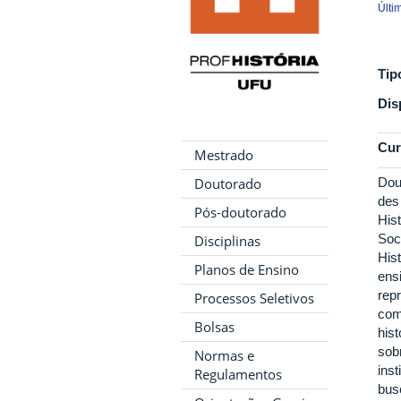
Últi
Tip
Dis
Cur
Mestrado
Dou
Doutorado
des
Pós-doutorado
His
Soc
Disciplinas
Hist
Planos de Ensino
ens
rep
Processos Seletivos
com
Bolsas
his
sob
Normas e
ins
Regulamentos
bus