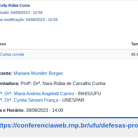
Kelly Rúbia Costa
icado: 04/08/2023 - 10:58
ma modificação: 04/08/2023 - 10:58
exo
Ta
Cartaz convite
96.
cente:
Mariane Mundim Borges
entadora:
Profª. Drª. Nara Rúbia de Carvalho Cunha
fª. Drª. Maria Andréa Angelotti Carmo
- INHIS/UFU
fª. Drª. Cyntia Simioni França
- UNESPAR
a e Horário:
28/08/2023 - 14:00
ttps://conferenciaweb.rnp.br/ufu/defesas-pro