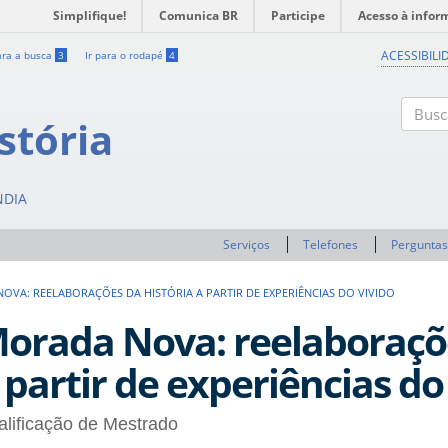
Simplifique!
Comunica BR
Participe
Acesso à infor
ACESSIBILI
ara a busca
3
Ir para o rodapé
4
stória
Buscar
NDIA
Serviços
Telefones
Perguntas
OVA: REELABORAÇÕES DA HISTÓRIA A PARTIR DE EXPERIÊNCIAS DO VIVIDO
orada Nova: reelaboraçõe
 partir de experiências do
lificação de Mestrado