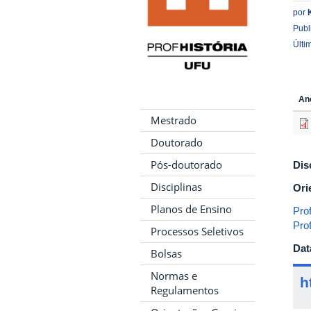
por
Publ
Últi
An
Mestrado
Doutorado
Pós-doutorado
Dis
Disciplinas
Ori
Planos de Ensino
Pro
Pro
Processos Seletivos
Dat
Bolsas
Normas e
h
Regulamentos