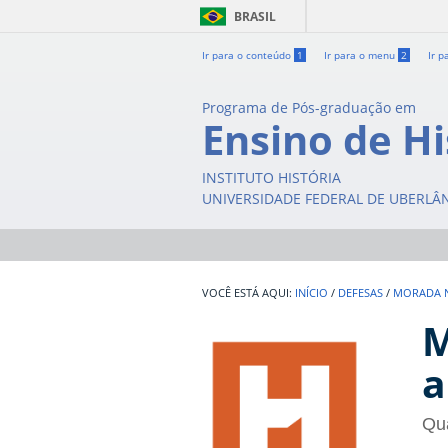
BRASIL
Ir para o conteúdo
1
Ir para o menu
2
Ir p
Programa de Pós-graduação em
Ensino de Hi
INSTITUTO HISTÓRIA
UNIVERSIDADE FEDERAL DE UBERLÂ
INÍCIO
/
DEFESAS
/
MORADA N
M
a
Qua