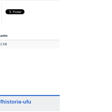
manho
42 KB
fhistoria-ufu