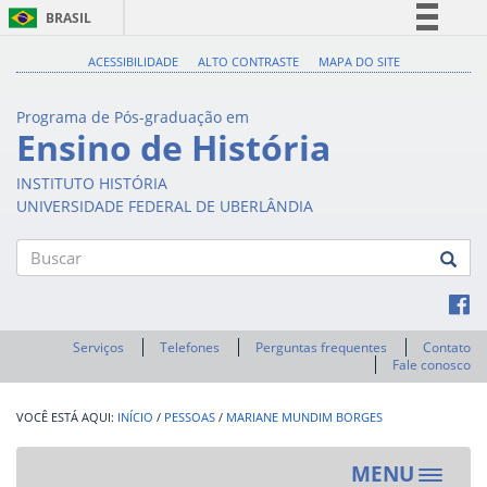
BRASIL
Simplifique!
ACESSIBILIDADE
ALTO CONTRASTE
MAPA DO SITE
Comunica BR
Programa de Pós-graduação em
Participe
Ensino de História
Acesso à informação
INSTITUTO HISTÓRIA
Legislação
UNIVERSIDADE FEDERAL DE UBERLÂNDIA
Canais
Buscar
Serviços
Telefones
Perguntas frequentes
Contato
Fale conosco
INÍCIO
/
PESSOAS
/
MARIANE MUNDIM BORGES
MENU
Toggle