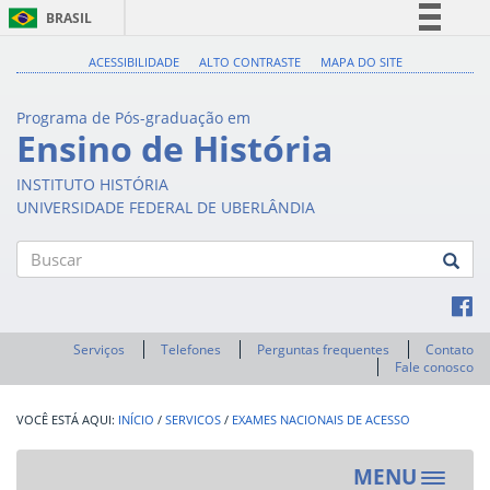
BRASIL
Simplifique!
ACESSIBILIDADE
ALTO CONTRASTE
MAPA DO SITE
Comunica BR
Programa de Pós-graduação em
Participe
Ensino de História
Acesso à informação
INSTITUTO HISTÓRIA
Legislação
UNIVERSIDADE FEDERAL DE UBERLÂNDIA
Canais
Buscar
Serviços
Telefones
Perguntas frequentes
Contato
Fale conosco
INÍCIO
/
SERVICOS
/
EXAMES NACIONAIS DE ACESSO
MENU
Toggle