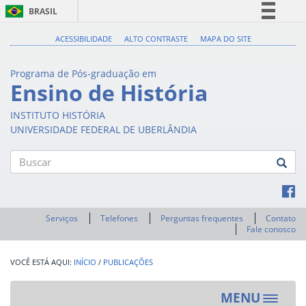
BRASIL
Simplifique!
ACESSIBILIDADE
ALTO CONTRASTE
MAPA DO SITE
Comunica BR
Programa de Pós-graduação em
Participe
Ensino de História
Acesso à informação
INSTITUTO HISTÓRIA
Legislação
UNIVERSIDADE FEDERAL DE UBERLÂNDIA
Canais
Buscar
Serviços
Telefones
Perguntas frequentes
Contato
Fale conosco
INÍCIO
/
PUBLICAÇÕES
MENU
Toggle