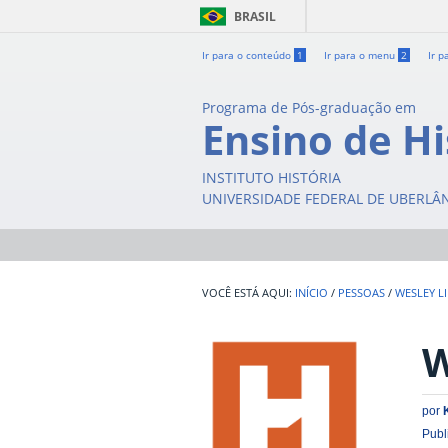
BRASIL
Ir para o conteúdo
1
Ir para o menu
2
Ir p
Programa de Pós-graduação em
Ensino de Hi
INSTITUTO HISTÓRIA
UNIVERSIDADE FEDERAL DE UBERLÂ
INÍCIO
/
PESSOAS
/
WESLEY L
W
por
Publ