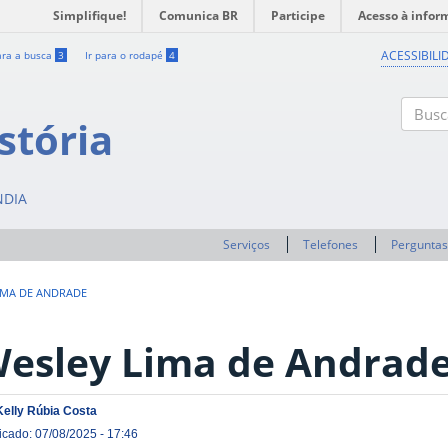
Simplifique!
Comunica BR
Participe
Acesso à infor
ACESSIBILI
ara a busca
3
Ir para o rodapé
4
stória
Buscar
NDIA
Serviços
Telefones
Perguntas
IMA DE ANDRADE
esley Lima de Andrad
Kelly Rúbia Costa
icado: 07/08/2025 - 17:46