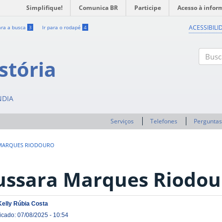
Simplifique!
Comunica BR
Participe
Acesso à infor
ACESSIBILI
ara a busca
3
Ir para o rodapé
4
stória
Buscar
NDIA
Serviços
Telefones
Perguntas
 MARQUES RIODOURO
ussara Marques Riodou
Kelly Rúbia Costa
icado: 07/08/2025 - 10:54