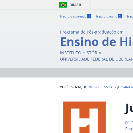
BRASIL
Ir para o conteúdo
1
Ir para o menu
2
Ir p
Programa de Pós-graduação em
Ensino de Hi
INSTITUTO HISTÓRIA
UNIVERSIDADE FEDERAL DE UBERLÂ
INÍCIO
/
PESSOAS
/
JUSSARA
J
por
Publ