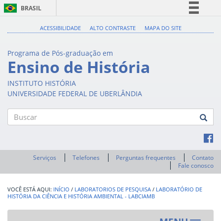
BRASIL
Simplifique!
ACESSIBILIDADE
ALTO CONTRASTE
MAPA DO SITE
Comunica BR
Programa de Pós-graduação em
Participe
Ensino de História
Acesso à informação
INSTITUTO HISTÓRIA
Legislação
UNIVERSIDADE FEDERAL DE UBERLÂNDIA
Canais
Buscar
Serviços
Telefones
Perguntas frequentes
Contato
Fale conosco
INÍCIO
/
LABORATORIOS DE PESQUISA
/
LABORATÓRIO DE
HISTÓRIA DA CIÊNCIA E HISTÓRIA AMBIENTAL - LABCIAMB