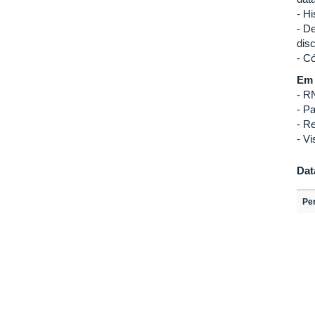
- H
- D
disc
- C
Em 
- R
- P
- Re
- V
Dat
Pe