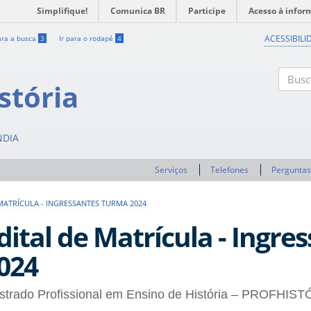
Simplifique!
Comunica BR
Participe
Acesso à infor
ACESSIBILI
ara a busca
3
Ir para o rodapé
4
stória
Buscar
NDIA
Serviços
Telefones
Perguntas
MATRÍCULA - INGRESSANTES TURMA 2024
dital de Matrícula - Ingr
024
strado Profissional em Ensino de História – PROFHIST