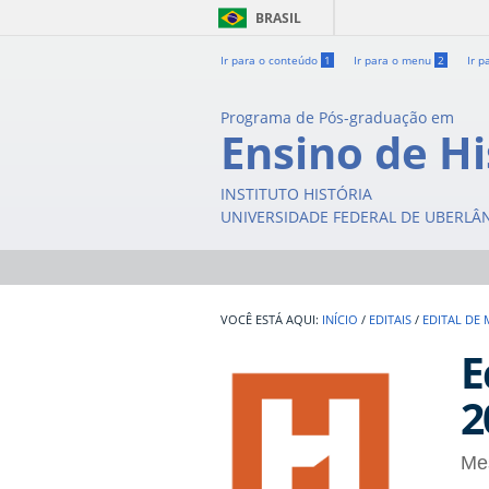
BRASIL
Ir para o conteúdo
1
Ir para o menu
2
Ir p
Programa de Pós-graduação em
Ensino de Hi
INSTITUTO HISTÓRIA
UNIVERSIDADE FEDERAL DE UBERLÂ
INÍCIO
/
EDITAIS
/
EDITAL DE 
E
2
Me