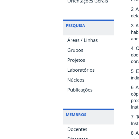
Orientações Gerais
2. 
det
PESQUISA
3. 
hab
ane
Áreas / Linhas
4. 
Grupos
doc
Projetos
con
Laboratórios
5. 
indi
Núcleos
6. 
Publicações
cóp
proc
Inst
MEMBROS
7. 
Ins
Docentes
8. 
Discentes