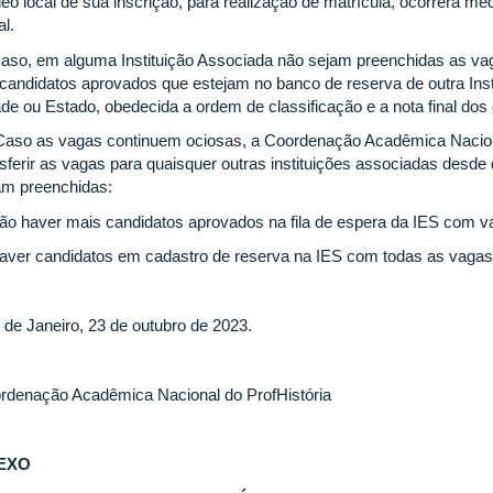
leo local de sua inscrição, para realização de matrícula, ocorrerá 
l.
Caso, em alguma Instituição Associada não sejam preenchidas as va
 candidatos aprovados que estejam no banco de reserva de outra In
ade ou Estado, obedecida a ordem de classificação e a nota final dos
Caso as vagas continuem ociosas, a Coordenação Acadêmica Nac
nsferir as vagas para quaisquer outras instituições associadas desde
am preenchidas:
não haver mais candidatos aprovados na fila de espera da IES com 
haver candidatos em cadastro de reserva na IES com todas as vagas
 de Janeiro, 23 de outubro de 2023.
rdenação Acadêmica Nacional do ProfHistória
EXO