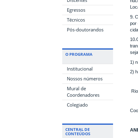
núc
Loca
Egressos
9. 
Técnicos
por
Pós-doutorandos
cid
10.
tra
sej
O PROGRAMA
1) 
Institucional
2) 
Nossos números
Mural de
Rio
Coordenadores
Colegiado
Coo
CENTRAL DE
AN
CONTEÚDOS