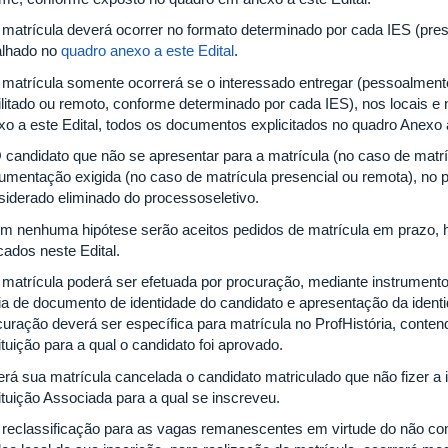
A matrícula deverá ocorrer no formato determinado por cada IES (pre
alhado no
quadro anexo a este Edital
.
A matrícula somente ocorrerá se o interessado entregar (pessoalment
ilitado ou remoto, conforme determinado por cada IES), nos locais e
xo a este Edital, todos os documentos explicitados no quadro Anexo a
O candidato que não se apresentar para a matrícula (no caso de matrí
umentação exigida (no caso de matrícula presencial ou remota), no pr
siderado eliminado do processoseletivo.
Em nenhuma hipótese serão aceitos pedidos de matrícula em prazo, ho
cados neste Edital.
A matrícula poderá ser efetuada por procuração, mediante instrume
ia de documento de identidade do candidato e apresentação da identi
uração deverá ser específica para matrícula no ProfHistória, contendo
ituição para a qual o candidato foi aprovado.
Terá sua matrícula cancelada o candidato matriculado que não fizer a 
tituição Associada para a qual se inscreveu.
A reclassificação para as vagas remanescentes em virtude do não c