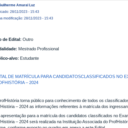
Guilherme Amaral Luz
icado: 28/11/2023 - 15:43
ma modificação: 28/11/2023 - 15:43
o de Edital:
Outro
alidade:
Mestrado Profissional
lico-alvo:
Estudante
ITAL DE MATRÍCULA PARA CANDIDATOSCLASSIFICADOS NO 
FHISTÓRIA – 2024
rofHistória torna público para conhecimento de todos os classifica
fHistória – 2024 as informações referentes à matrícula dos ingressan
A apresentação para a matrícula dos candidatos classificados no Ex
História – 2024 será realizada na Instituição Associada do ProfHistór
me, conforme exposto no quadro em anexo a este Edital.