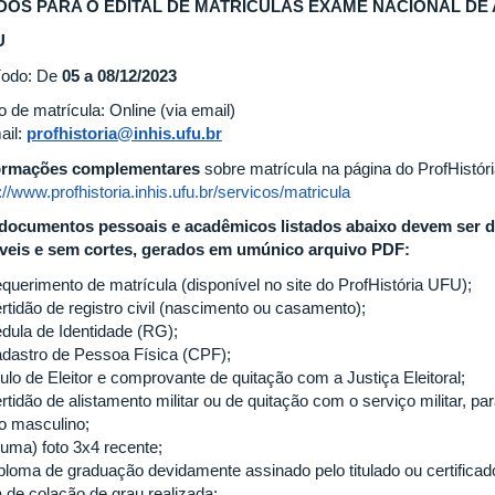
DOS PARA O EDITAL DE MATRÍCULAS EXAME NACIONAL DE 
U
íodo: De
05 a 08/12/2023
 de matrícula: Online (via email)
ail:
profhistoria@inhis.ufu.br
ormações complementares
sobre matrícula na página do ProfHistóri
://www.profhistoria.inhis.ufu.br/servicos/matricula
documentos pessoais e acadêmicos listados abaixo devem ser dig
íveis e sem cortes, gerados em umúnico arquivo PDF:
equerimento de matrícula (disponível no site do ProfHistória UFU);
rtidão de registro civil (nascimento ou casamento);
édula de Identidade (RG);
adastro de Pessoa Física (CPF);
tulo de Eleitor e comprovante de quitação com a Justiça Eleitoral;
rtidão de alistamento militar ou de quitação com o serviço militar, p
o masculino;
(uma) foto 3x4 recente;
iploma de graduação devidamente assinado pelo titulado ou certifica
a de colação de grau realizada;