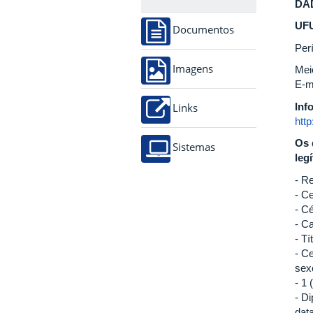
DA
UF
Documentos
Per
Imagens
Meio
E-m
Inf
Links
http
Os 
Sistemas
leg
- R
- Ce
- C
- C
- Tí
- Ce
sex
- 1 
- D
dat