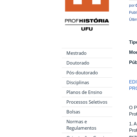
por
Publ
Últi
Tip
Mod
Mestrado
Doutorado
Púb
Pós-doutorado
Disciplinas
ED
PRO
Planos de Ensino
Processos Seletivos
O P
Bolsas
Pro
Normas e
1. 
Regulamentos
Prof
exa