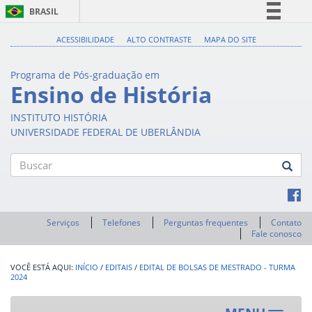
BRASIL
Simplifique!
ACESSIBILIDADE
ALTO CONTRASTE
MAPA DO SITE
Comunica BR
Programa de Pós-graduação em
Participe
Ensino de História
Acesso à informação
INSTITUTO HISTÓRIA
Legislação
UNIVERSIDADE FEDERAL DE UBERLÂNDIA
Canais
Buscar
Serviços
Telefones
Perguntas frequentes
Contato
Fale conosco
INÍCIO
/
EDITAIS
/
EDITAL DE BOLSAS DE MESTRADO - TURMA
2024