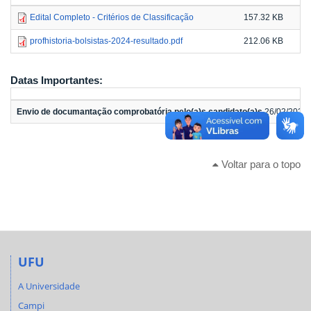
Edital Completo - Critérios de Classificação
157.32 KB
profhistoria-bolsistas-2024-resultado.pdf
212.06 KB
Datas Importantes:
Envio de documantação comprobatória pelo(a)s candidato(a)s
26/02/2024 
Voltar para o topo
UFU
A Universidade
Campi