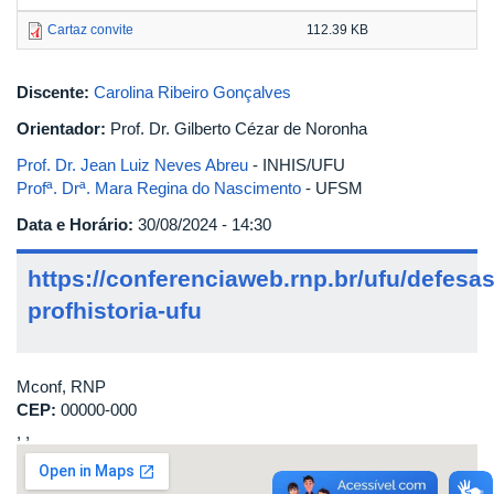
Cartaz convite
112.39 KB
Discente:
Carolina Ribeiro Gonçalves
Orientador:
Prof. Dr. Gilberto Cézar de Noronha
Prof. Dr. Jean Luiz Neves Abreu
- INHIS/UFU
Profª. Drª. Mara Regina do Nascimento
- UFSM
Data e Horário:
30/08/2024 - 14:30
https://conferenciaweb.rnp.br/ufu/defesas
profhistoria-ufu
Mconf, RNP
CEP:
00000-000
, ,