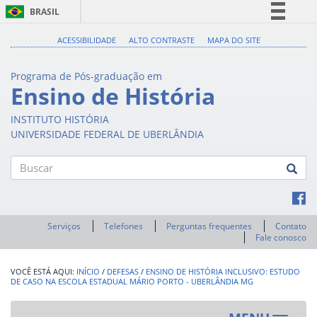
BRASIL
Simplifique!
ACESSIBILIDADE
ALTO CONTRASTE
MAPA DO SITE
Comunica BR
Programa de Pós-graduação em
Participe
Ensino de História
Acesso à informação
INSTITUTO HISTÓRIA
Legislação
UNIVERSIDADE FEDERAL DE UBERLÂNDIA
Canais
Buscar
Serviços
Telefones
Perguntas frequentes
Contato
Fale conosco
INÍCIO
/
DEFESAS
/
ENSINO DE HISTÓRIA INCLUSIVO: ESTUDO
DE CASO NA ESCOLA ESTADUAL MÁRIO PORTO - UBERLÂNDIA MG