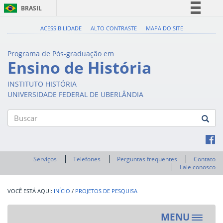
BRASIL
Simplifique!
ACESSIBILIDADE
ALTO CONTRASTE
MAPA DO SITE
Comunica BR
Programa de Pós-graduação em
Participe
Ensino de História
Acesso à informação
INSTITUTO HISTÓRIA
Legislação
UNIVERSIDADE FEDERAL DE UBERLÂNDIA
Canais
Buscar
Serviços
Telefones
Perguntas frequentes
Contato
Fale conosco
INÍCIO
/
PROJETOS DE PESQUISA
MENU
Toggle