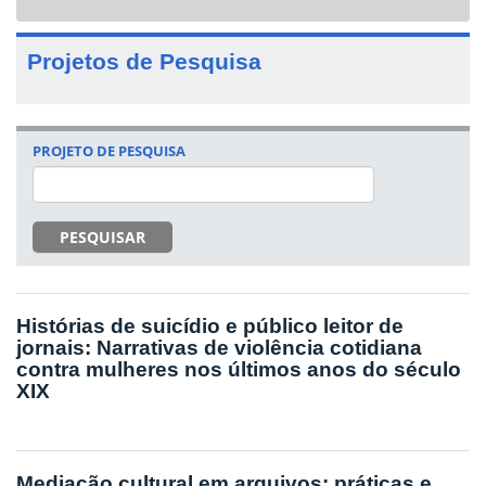
navigat
Projetos de Pesquisa
PROJETO DE PESQUISA
PESQUISAR
Histórias de suicídio e público leitor de
jornais: Narrativas de violência cotidiana
contra mulheres nos últimos anos do século
XIX
Mediação cultural em arquivos: práticas e