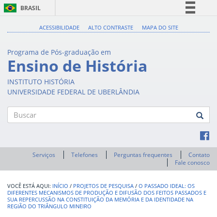
BRASIL
Simplifique!
ACESSIBILIDADE
ALTO CONTRASTE
MAPA DO SITE
Comunica BR
Programa de Pós-graduação em
Participe
Ensino de História
Acesso à informação
INSTITUTO HISTÓRIA
Legislação
UNIVERSIDADE FEDERAL DE UBERLÂNDIA
Canais
Buscar
Serviços
Telefones
Perguntas frequentes
Contato
Fale conosco
INÍCIO
/
PROJETOS DE PESQUISA
/
O PASSADO IDEAL: OS
DIFERENTES MECANISMOS DE PRODUÇÃO E DIFUSÃO DOS FEITOS PASSADOS E
SUA REPERCUSSÃO NA CONSTITUIÇÃO DA MEMÓRIA E DA IDENTIDADE NA
REGIÃO DO TRIÂNGULO MINEIRO