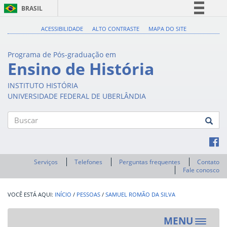
BRASIL
Simplifique!
ACESSIBILIDADE
ALTO CONTRASTE
MAPA DO SITE
Comunica BR
Programa de Pós-graduação em
Participe
Ensino de História
Acesso à informação
INSTITUTO HISTÓRIA
Legislação
UNIVERSIDADE FEDERAL DE UBERLÂNDIA
Canais
Buscar
Serviços
Telefones
Perguntas frequentes
Contato
Fale conosco
INÍCIO
/
PESSOAS
/
SAMUEL ROMÃO DA SILVA
MENU
Toggle