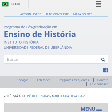
BRASIL
Simplifique!
ACESSIBILIDADE
ALTO CONTRASTE
MAPA DO SITE
Comunica BR
Programa de Pós-graduação em
Participe
Ensino de História
Acesso à informação
INSTITUTO HISTÓRIA
Legislação
UNIVERSIDADE FEDERAL DE UBERLÂNDIA
Canais
Buscar
Serviços
Telefones
Perguntas frequentes
Contato
Fale conosco
INÍCIO
/
PESSOAS
/
MARCELA DA SILVA CRUZ
MENU
Toggle