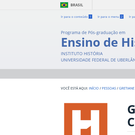
BRASIL
Ir para o conteúdo
1
Ir para o menu
2
Ir p
Programa de Pós-graduação em
Ensino de Hi
INSTITUTO HISTÓRIA
UNIVERSIDADE FEDERAL DE UBERLÂ
INÍCIO
/
PESSOAS
/
GRETIANE
G
C