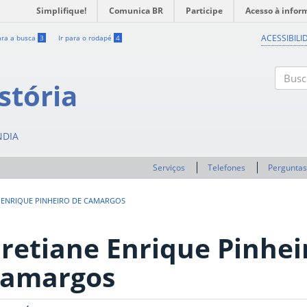
Simplifique!
Comunica BR
Participe
Acesso à infor
ACESSIBILI
ara a busca
3
Ir para o rodapé
4
stória
Buscar
NDIA
Serviços
Telefones
Perguntas
 ENRIQUE PINHEIRO DE CAMARGOS
retiane Enrique Pinhei
amargos