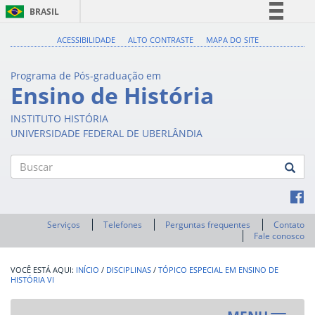
BRASIL
Simplifique!
ACESSIBILIDADE
ALTO CONTRASTE
MAPA DO SITE
Comunica BR
Programa de Pós-graduação em
Participe
Ensino de História
Acesso à informação
INSTITUTO HISTÓRIA
Legislação
UNIVERSIDADE FEDERAL DE UBERLÂNDIA
Canais
Buscar
Serviços
Telefones
Perguntas frequentes
Contato
Fale conosco
INÍCIO
/
DISCIPLINAS
/
TÓPICO ESPECIAL EM ENSINO DE
HISTÓRIA VI