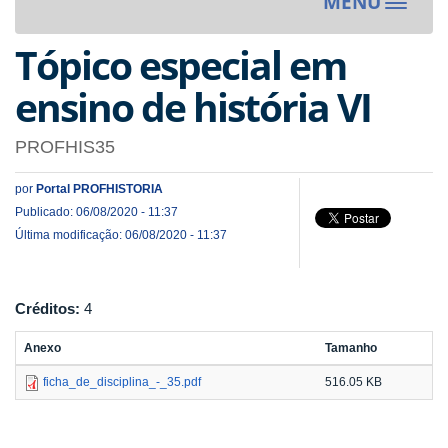
MENU
Toggle
navigat
Tópico especial em
ensino de história VI
PROFHIS35
por
Portal PROFHISTORIA
Publicado: 06/08/2020 - 11:37
Última modificação: 06/08/2020 - 11:37
Créditos:
4
Anexo
Tamanho
ficha_de_disciplina_-_35.pdf
516.05 KB