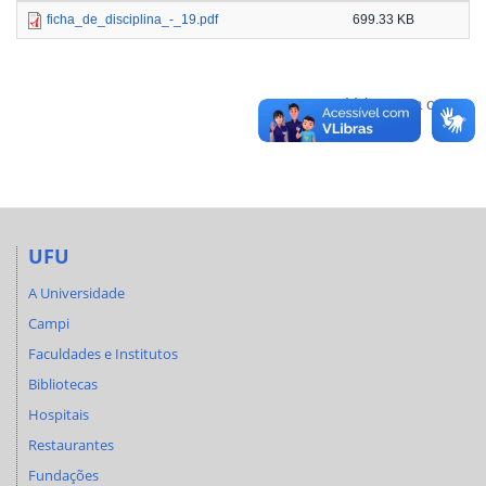
ficha_de_disciplina_-_19.pdf
699.33 KB
Voltar para o topo
UFU
A Universidade
Campi
Faculdades e Institutos
Bibliotecas
Hospitais
Restaurantes
Fundações