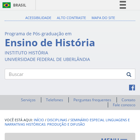
BRASIL
Simplifique!
ACESSIBILIDADE
ALTO CONTRASTE
MAPA DO SITE
Comunica BR
Programa de Pós-graduação em
Participe
Ensino de História
Acesso à informação
INSTITUTO HISTÓRIA
Legislação
UNIVERSIDADE FEDERAL DE UBERLÂNDIA
Canais
Buscar
Serviços
Telefones
Perguntas frequentes
Contato
Fale conosco
INÍCIO
/
DISCIPLINAS
/
SEMINÁRIO ESPECIAL LINGUAGENS E
NARRATIVAS HISTÓRICAS: PRODUÇÃO E DIFUSÃO