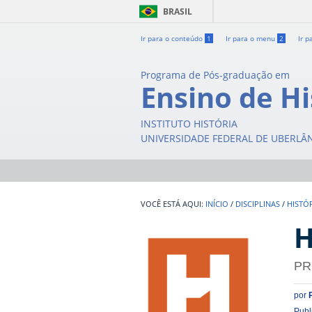
BRASIL
Ir para o conteúdo
1
Ir para o menu
2
Ir p
Programa de Pós-graduação em
Ensino de Hi
INSTITUTO HISTÓRIA
UNIVERSIDADE FEDERAL DE UBERLÂ
INÍCIO
/
DISCIPLINAS
/
HISTÓ
H
PR
por
Publ