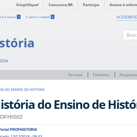
Simplifique!
Comunica BR
Participe
Acesso à infor
ACESSIBILI
ara a busca
3
Ir para o rodapé
4
stória
Buscar
NDIA
Serviços
Telefones
Perguntas
RIA DO ENSINO DE HISTÓRIA
istória do Ensino de Histó
OFHIS02
Portal PROFHISTORIA
icado: 13/12/2018 - 08:43