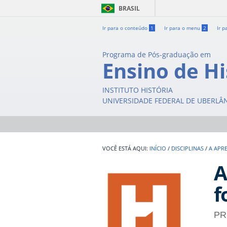
BRASIL
Ir para o conteúdo
1
Ir para o menu
2
Ir p
Programa de Pós-graduação em
Ensino de Hi
INSTITUTO HISTÓRIA
UNIVERSIDADE FEDERAL DE UBERLÂ
INÍCIO
/
DISCIPLINAS
/
A APR
A
f
PR