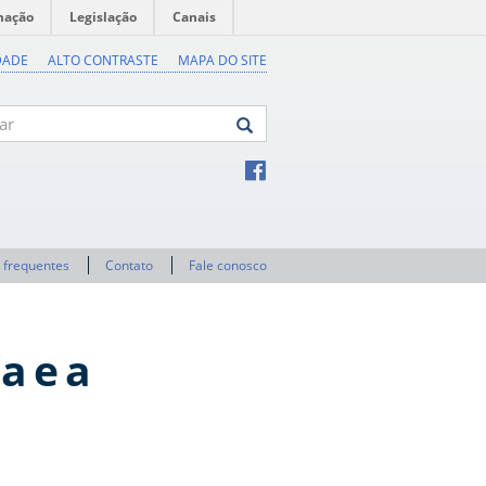
mação
Legislação
Canais
DADE
ALTO CONTRASTE
MAPA DO SITE
 frequentes
Contato
Fale conosco
a e a