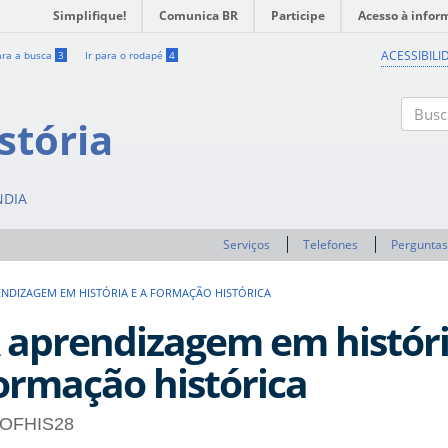
Simplifique!
Comunica BR
Participe
Acesso à infor
ACESSIBILI
ara a busca
3
Ir para o rodapé
4
stória
Buscar
NDIA
Serviços
Telefones
Perguntas
ENDIZAGEM EM HISTÓRIA E A FORMAÇÃO HISTÓRICA
 aprendizagem em históri
ormação histórica
OFHIS28