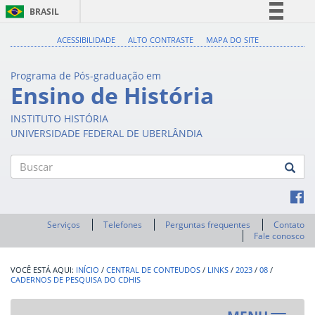
BRASIL
Simplifique!
ACESSIBILIDADE
ALTO CONTRASTE
MAPA DO SITE
Comunica BR
Programa de Pós-graduação em
Participe
Ensino de História
Acesso à informação
INSTITUTO HISTÓRIA
Legislação
UNIVERSIDADE FEDERAL DE UBERLÂNDIA
Canais
Buscar
Serviços
Telefones
Perguntas frequentes
Contato
Fale conosco
INÍCIO
/
CENTRAL DE CONTEUDOS
/
LINKS
/
2023
/
08
/
CADERNOS DE PESQUISA DO CDHIS