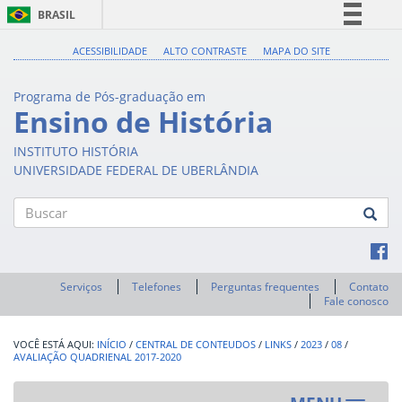
BRASIL
Simplifique!
ACESSIBILIDADE
ALTO CONTRASTE
MAPA DO SITE
Comunica BR
Programa de Pós-graduação em
Participe
Ensino de História
Acesso à informação
INSTITUTO HISTÓRIA
Legislação
UNIVERSIDADE FEDERAL DE UBERLÂNDIA
Canais
Buscar
Serviços
Telefones
Perguntas frequentes
Contato
Fale conosco
INÍCIO
/
CENTRAL DE CONTEUDOS
/
LINKS
/
2023
/
08
/
AVALIAÇÃO QUADRIENAL 2017-2020