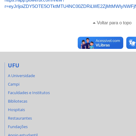
r=eyJrIjoiZDY5OTE5OTktMTU4NC00ZDRiLWE2ZjMtMWIyNWFjN
Voltar para o topo
UFU
A Universidade
Campi
Faculdades e Institutos
Bibliotecas
Hospitais
Restaurantes
Fundações
Apoio estudantil