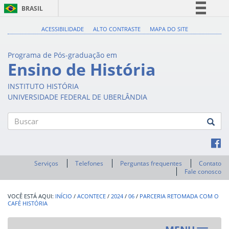
BRASIL
Simplifique!
ACESSIBILIDADE
ALTO CONTRASTE
MAPA DO SITE
Comunica BR
Programa de Pós-graduação em
Participe
Ensino de História
Acesso à informação
INSTITUTO HISTÓRIA
Legislação
UNIVERSIDADE FEDERAL DE UBERLÂNDIA
Canais
Buscar
Serviços
Telefones
Perguntas frequentes
Contato
Fale conosco
INÍCIO
/
ACONTECE
/
2024
/
06
/
PARCERIA RETOMADA COM O
CAFÉ HISTÓRIA