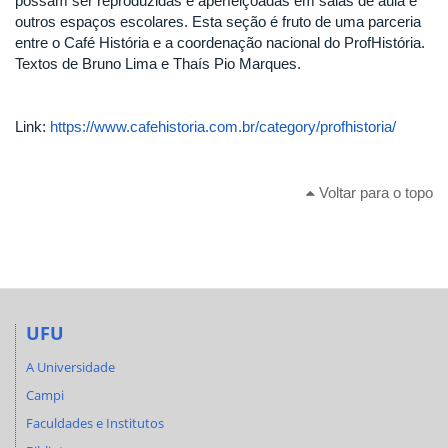
possam ser reproduzidas e aperfeiçoadas em salas de aula e
outros espaços escolares. Esta seção é fruto de uma parceria
entre o Café História e a coordenação nacional do ProfHistória.
Textos de Bruno Lima e Thaís Pio Marques.
Link:
https://www.cafehistoria.com.br/category/profhistoria/
Voltar para o topo
UFU
A Universidade
Campi
Faculdades e Institutos